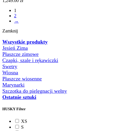
1,249.00
zł
1
2
→
Zamknij
Wszystkie produkty
Jesień Zima
Płaszcze zimowe
Czapki, szale i rękawiczki
Swetry
Wiosna
Płaszcze wiosenne
Marynarki
Szczotka do pielęgnacji wełny
Ostatnie sztuki
HUSKY Filter
XS
S