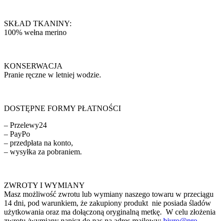
SKŁAD TKANINY:
100% wełna merino
KONSERWACJA
Pranie ręczne w letniej wodzie.
DOSTĘPNE FORMY PŁATNOŚCI
– Przelewy24
– PayPo
– przedpłata na konto,
– wysyłka za pobraniem.
ZWROTY I WYMIANY
Masz możliwość zwrotu lub wymiany naszego towaru w przeciągu
14 dni, pod warunkiem, że zakupiony produkt nie posiada śladów
użytkowania oraz ma dołączoną oryginalną metkę. W celu złożenia
zwrotu /wymiany napisz do nas na adres mailowy:
biuro@pro-