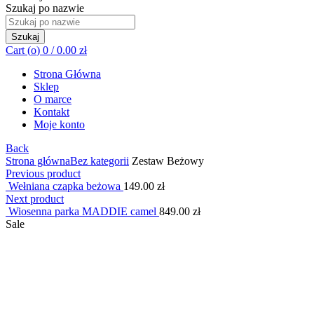
Szukaj po nazwie
Szukaj
Cart (
o
)
0
/
0.00
zł
Strona Główna
Sklep
O marce
Kontakt
Moje konto
Back
Strona główna
Bez kategorii
Zestaw Beżowy
Previous product
Wełniana czapka beżowa
149.00
zł
Next product
Wiosenna parka MADDIE camel
849.00
zł
Sale