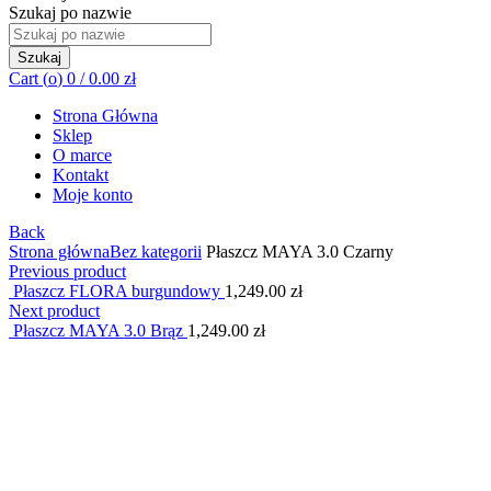
Szukaj po nazwie
Szukaj
Cart (
o
)
0
/
0.00
zł
Strona Główna
Sklep
O marce
Kontakt
Moje konto
Back
Strona główna
Bez kategorii
Płaszcz MAYA 3.0 Czarny
Previous product
Płaszcz FLORA burgundowy
1,249.00
zł
Next product
Płaszcz MAYA 3.0 Brąz
1,249.00
zł