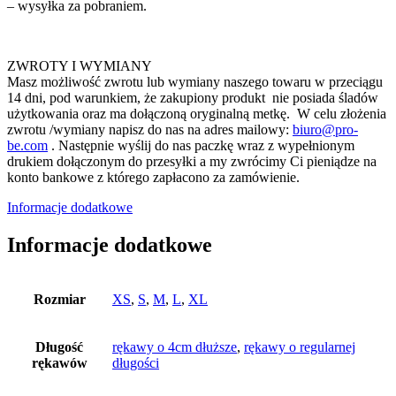
– wysyłka za pobraniem.
ZWROTY I WYMIANY
Masz możliwość zwrotu lub wymiany naszego towaru w przeciągu
14 dni, pod warunkiem, że zakupiony produkt nie posiada śladów
użytkowania oraz ma dołączoną oryginalną metkę. W celu złożenia
zwrotu /wymiany napisz do nas na adres mailowy:
biuro@pro-
be.com
. Następnie wyślij do nas paczkę wraz z wypełnionym
drukiem dołączonym do przesyłki a my zwrócimy Ci pieniądze na
konto bankowe z którego zapłacono za zamówienie.
Informacje dodatkowe
Informacje dodatkowe
Rozmiar
XS
,
S
,
M
,
L
,
XL
Długość
rękawy o 4cm dłuższe
,
rękawy o regularnej
rękawów
długości