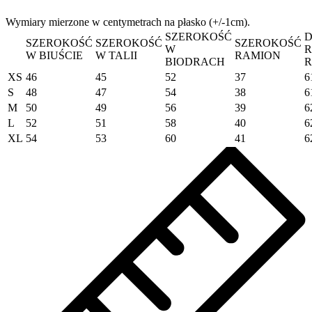
Wymiary mierzone w centymetrach na płasko (+/-1cm).
SZEROKOŚĆ
SZEROKOŚĆ
SZEROKOŚĆ
SZEROKOŚĆ
W
W BIUŚCIE
W TALII
RAMION
BIODRACH
XS
46
45
52
37
6
S
48
47
54
38
6
M
50
49
56
39
6
L
52
51
58
40
6
XL
54
53
60
41
6