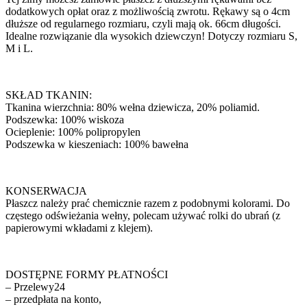
dodatkowych opłat oraz z możliwością zwrotu. Rękawy są o 4cm
dłuższe od regularnego rozmiaru, czyli mają ok. 66cm długości.
Idealne rozwiązanie dla wysokich dziewczyn! Dotyczy rozmiaru S,
M i L.
SKŁAD TKANIN:
Tkanina wierzchnia: 80% wełna dziewicza, 20% poliamid.
Podszewka: 100% wiskoza
Ocieplenie: 100% polipropylen
Podszewka w kieszeniach: 100% bawełna
KONSERWACJA
Płaszcz należy prać chemicznie razem z podobnymi kolorami. Do
częstego odświeżania wełny, polecam używać rolki do ubrań (z
papierowymi wkładami z klejem).
DOSTĘPNE FORMY PŁATNOŚCI
– Przelewy24
– przedpłata na konto,