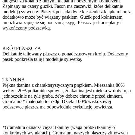
długości za kolano z dużymi klapami i obszernym kołnierzem.
Zapinany na cztery guziki. Fason ma zaszewki, które delikatnie
modelują sylwetkę. Płaszcz posiada dwie kieszenie z klapkami oraz
dodatkowo może być wiązany paskiem. Guzik pod kołnierzem
umożliwia zapięcie się pod samą szyję. Płaszcz jest ocieplany i
wykończony podszewką.
KRÓJ PŁASZCZA
Delikatnie taliowany płaszcz o ponadczasowym kroju. Dołączony
pasek podkreśla talię i modeluje sylwetkę.
TKANINA
Piękna tkanina z charakterystycznym prążkiem. Mieszanka 80%
wełny i 20% poliamidu sprawia, że tkanina jest miękka w dotyku, a
jednocześnie na tyle gruba, żeby dobrze chronić przed zimnem.
Gramatura* materiału to 570g. Dzięki 100% wiskozowej
podszewce płaszcz ma odpowiednią cyrkulację powietrza.
*Gramatura oznacza ciężar tkaniny (waga próbki tkaniny o
konkretnych wymiarach). Gramatura naszych płaszczy zimowych