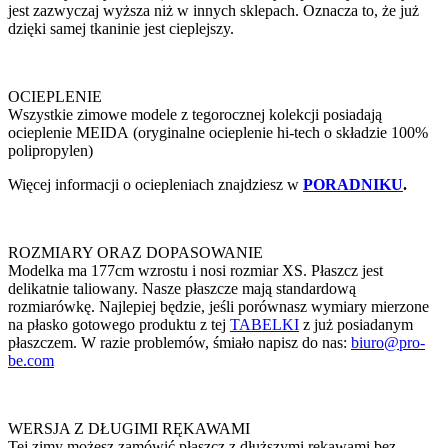
jest zazwyczaj wyższa niż w innych sklepach. Oznacza to, że już
dzięki samej tkaninie jest cieplejszy.
OCIEPLENIE
Wszystkie zimowe modele z tegorocznej kolekcji posiadają
ocieplenie MEIDA (oryginalne ocieplenie hi-tech o składzie 100%
polipropylen)
Więcej informacji o ociepleniach znajdziesz w
PORADNIKU
.
ROZMIARY ORAZ DOPASOWANIE
Modelka ma 177cm wzrostu i nosi rozmiar XS. Płaszcz jest
delikatnie taliowany. Nasze płaszcze mają standardową
rozmiarówkę. Najlepiej będzie, jeśli porównasz wymiary mierzone
na płasko gotowego produktu z tej
TABELKI
z już posiadanym
płaszczem. W razie problemów, śmiało napisz do nas:
biuro@pro-
be.com
WERSJA Z DŁUGIMI RĘKAWAMI
Tej zimy możesz zamówić płaszcz z dłuższymi rękawami bez